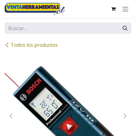
Ir al contenido
Todos los productos