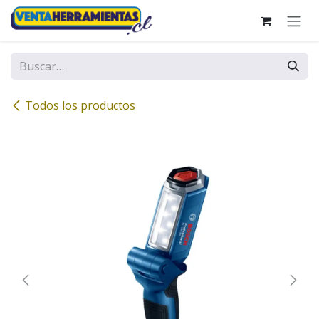
Ir al contenido
Todos los productos