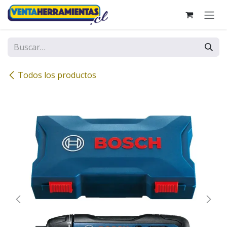
Ir al contenido
Todos los productos