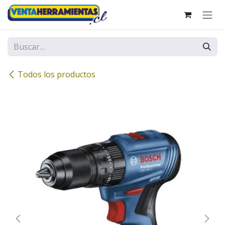
Ir al contenido
Todos los productos