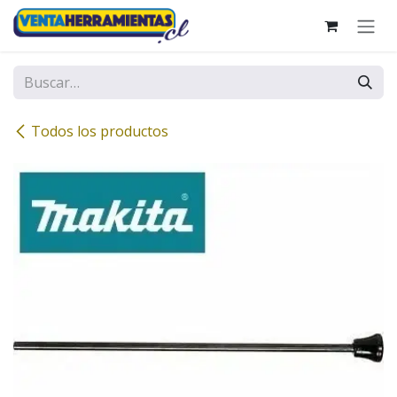
Ir al contenido
Todos los productos