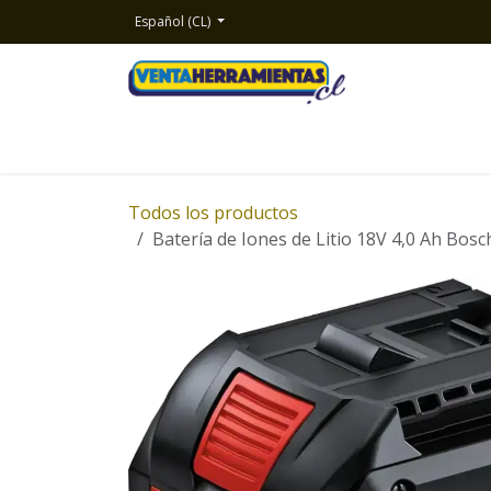
Ir al contenido
Español (CL)
Inicio
Productos
Nosotros
Contacto
Todos los productos
Batería de Iones de Litio 18V 4,0 Ah B