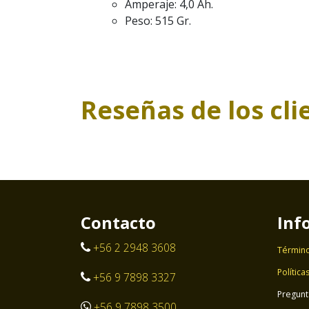
Amperaje: 4,0 Ah.
Peso: 515 Gr.
Reseñas de los cli
Contacto
Inf
+56 2 2948 3608
Término
Política
+56 9 7898 3327
Pregunt
+56 9 7898 3500