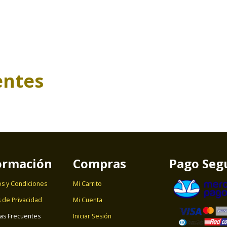
entes
ormación
Compras
Pago Seg
s y Condiciones
Mi Carrito
s de Privacidad
Mi Cuenta
as Frecuentes
Iniciar Sesión