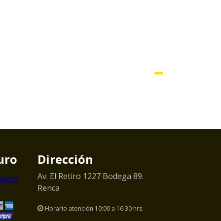
uro
Dirección
Av. El Retiro 1227 Bodega 89.
Renca
Horario atención 10:00 a 16:30 hrs.