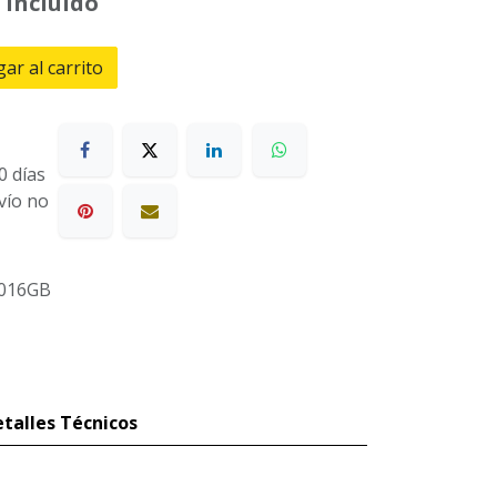
 incluido
ar al carrito
0 días
nvío no
016GB
talles Técnicos