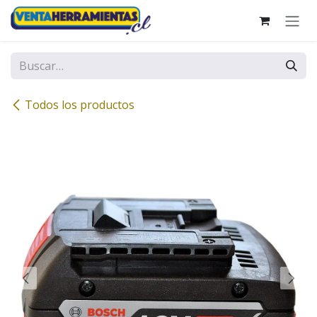
Ir al contenido
Todos los productos