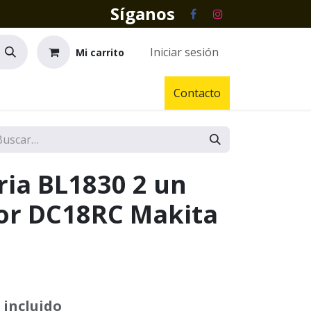
Síganos
Iniciar sesión
Mi carrito
Contacto
ria BL1830 2 un
or DC18RC Makita
 incluido