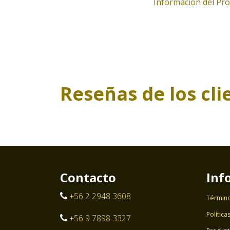
Información del Pr
Reseñas de los cli
Contacto
Inf
+56 2 2948 3608
Término
Política
+56 9 7898 3327