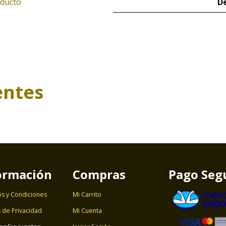
oducto
De
entes
ormación
Compras
Pago Seg
s y Condiciones
Mi Carrito
s de Privacidad
Mi Cuenta