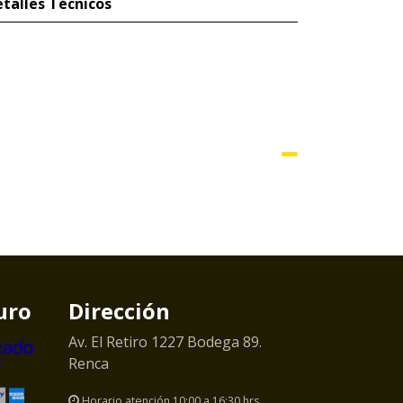
talles Técnicos
uro
Dirección
Av. El Retiro 1227 Bodega 89.
Renca
Horario atención 10:00 a 16:30 hrs.