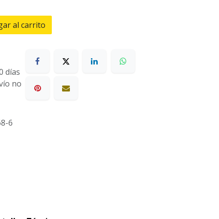
ar al carrito
0 días
nvío no
8-6