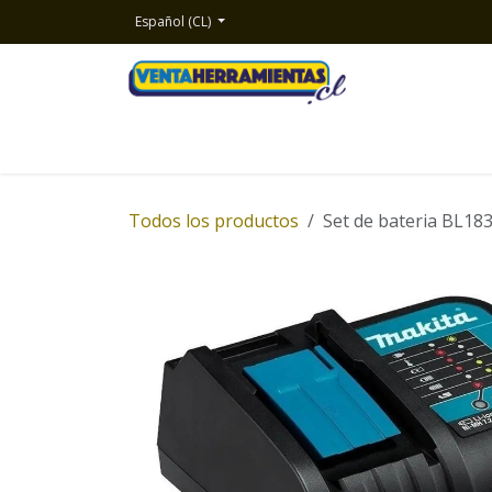
Ir al contenido
Español (CL)
Inicio
Productos
Nosotros
Contacto
Todos los productos
Set de bateria BL1