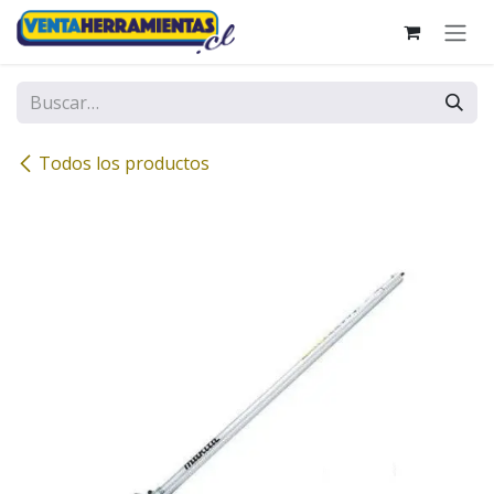
Ir al contenido
Todos los productos