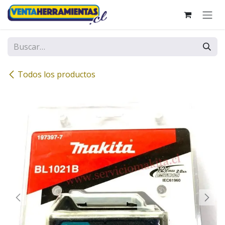
Ir al contenido
Todos los productos