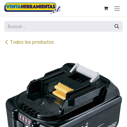
Ir al contenido
Todos los productos