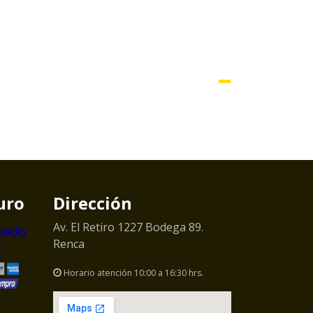
uro
Dirección
Av. El Retiro 1227 Bodega 89.
Renca
Horario atención 10:00 a 16:30 hrs.