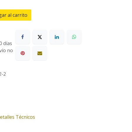
ar al carrito
0 días
nvío no
2-2
etalles Técnicos