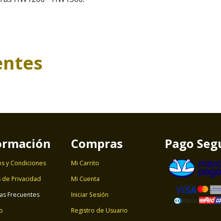
entes
ormación
Compras
Pago Seg
s y Condiciones
Mi Carrito
s de Privacidad
Mi Cuenta
as Frecuentes
Iniciar Sesión
o
Registro de Usuario