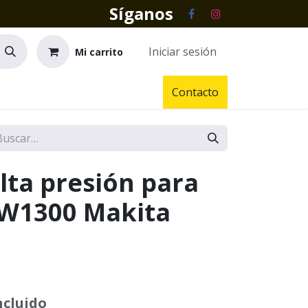
Síganos
Iniciar sesión
Mi carrito
Contacto
alta presión para
W1300 Makita
ncluido