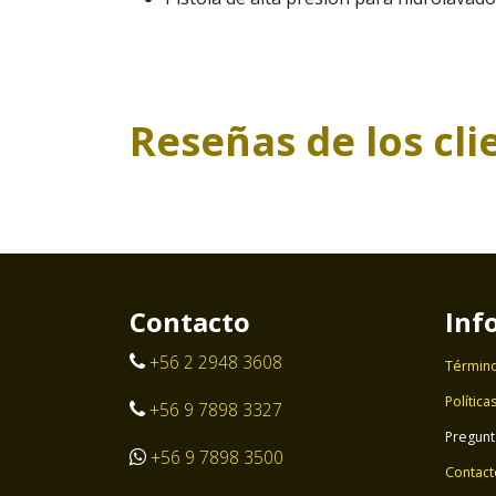
Reseñas de los cli
Contacto
Inf
+56 2 2948 3608
Término
Política
+56 9 7898 3327
Pregunt
+56 9 7898 3500
Contact