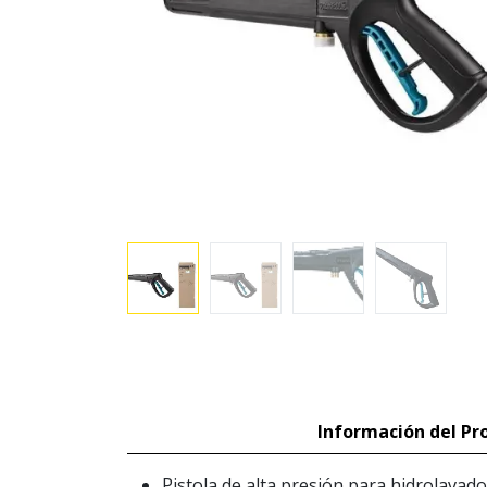
Información del Pr
Pistola de alta presión para hidrolava