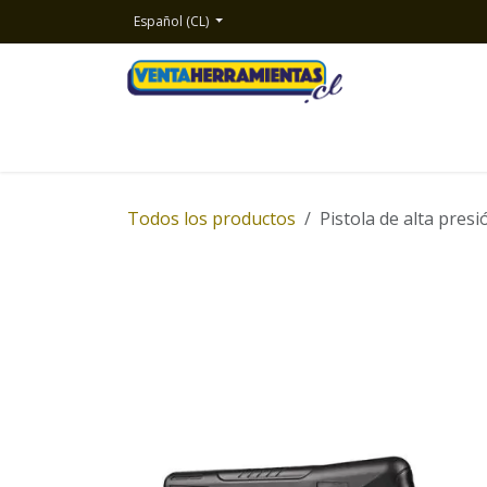
Ir al contenido
Español (CL)
Inicio
Productos
Nosotros
Contacto
Todos los productos
Pistola de alta pre