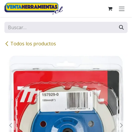
Ir al contenido
Todos los productos