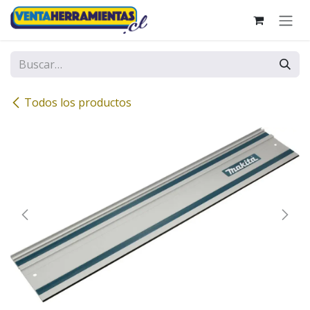
Ir al contenido
Todos los productos