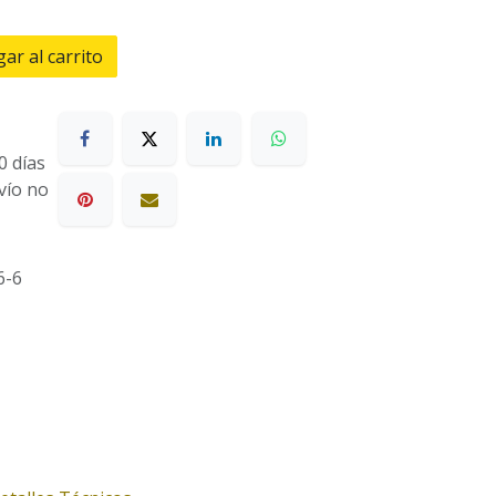
ar al carrito
0 días
nvío no
6-6