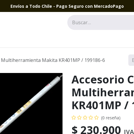
Envíos a Todo Chile - Pago Seguro con MercadoPago
r Multiherramienta Makita KR401MP / 199186-6
Accesorio C
Multiherra
KR401MP / 
(0 reseña)
$
230.900
IVA