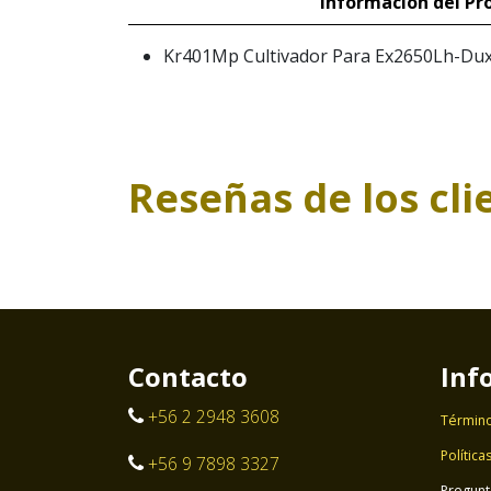
Información del Pr
Kr401Mp Cultivador Para Ex2650Lh-Dux
Reseñas de los cli
Contacto
Inf
+56 2 2948 3608
Término
Política
+56 9 7898 3327
Pregunt