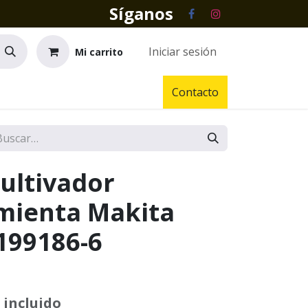
Síganos
Iniciar sesión
Mi carrito
Contacto
ultivador
mienta Makita
199186-6
 incluido