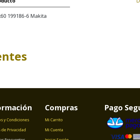
oducto
D
60 199186-6 Makita
entes
ormación
Compras
Pago Seg
s y Condiciones
Mi Carrito
s de Privacidad
Mi Cuenta
as Frecuentes
Iniciar Sesión