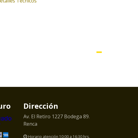
etalles Técnicos
uro
Dirección
Av. El Retiro 1227 Bodega 89.
Renca
Horario atención 10:00 a 16:30 hrs.