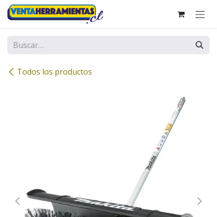
Ir al contenido
Todos los productos