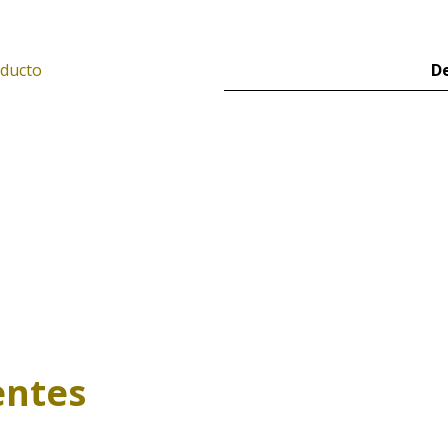
oducto
De
entes