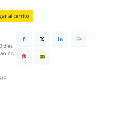
ar al carrito
0 días
nvío no
NBE