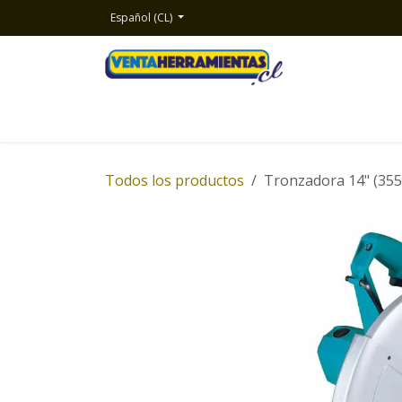
Ir al contenido
Español (CL)
Inicio
Productos
Nosotros
Contacto
Todos los productos
Tronzadora 14" (355