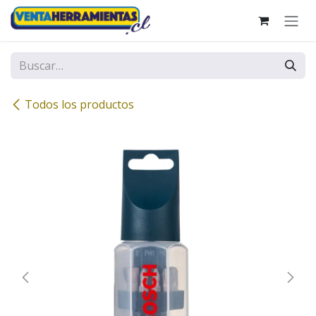
Ir al contenido
Todos los productos