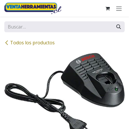
Ir al contenido
Todos los productos