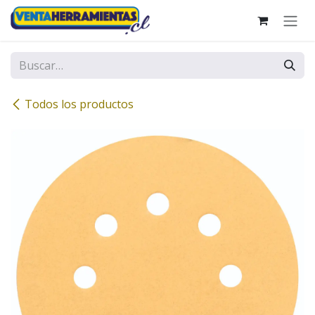
Ir al contenido
Todos los productos