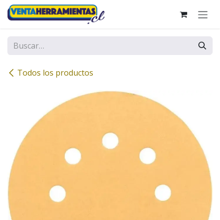
Ir al contenido
Todos los productos