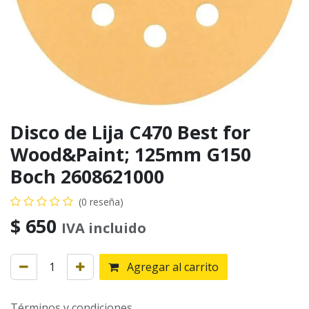
Disco de Lija C470 Best for
Wood&Paint; 125mm G150
Boch 2608621000
(0 reseña)
$
650
IVA incluido
Agregar al carrito
Términos y condiciones