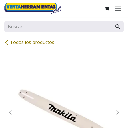
Ir al contenido
Todos los productos