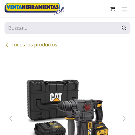
Ir al contenido
Todos los productos