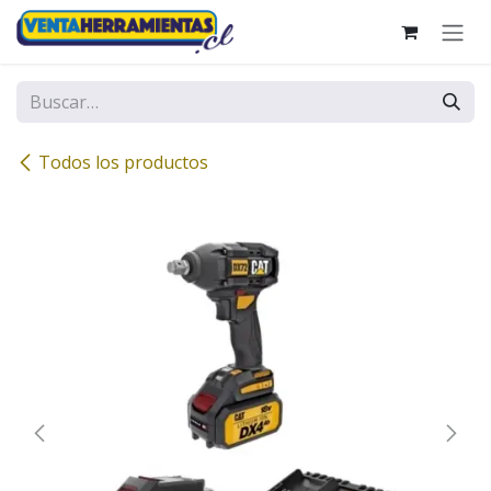
Ir al contenido
Todos los productos