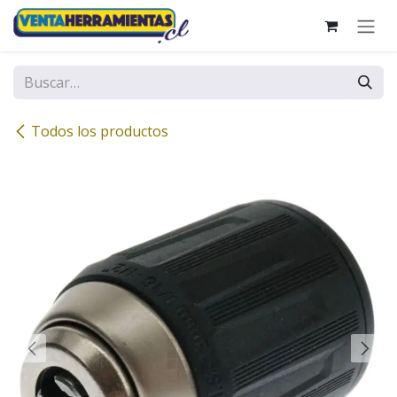
Ir al contenido
Todos los productos