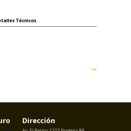
talles Técnicos
uro
Dirección
Av. El Retiro 1227 Bodega 89.