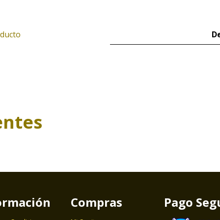
oducto
De
entes
ormación
Compras
Pago Seg