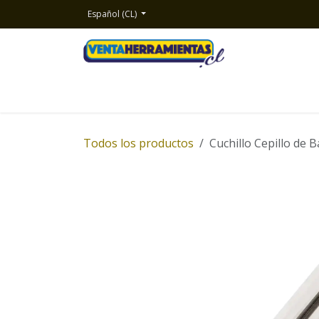
Ir al contenido
Español (CL)
Inicio
Productos
Nosotros
Contacto
Todos los productos
Cuchillo Cepillo de