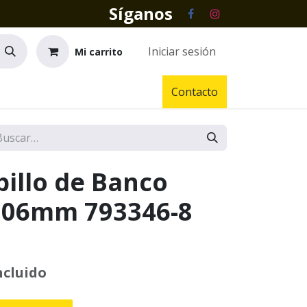
Síganos
Iniciar sesión
Mi carrito
Contacto
pillo de Banco
306mm 793346-8
ncluido