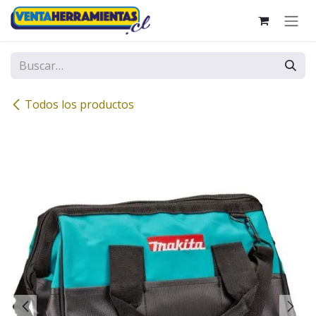
Ir al contenido
Todos los productos