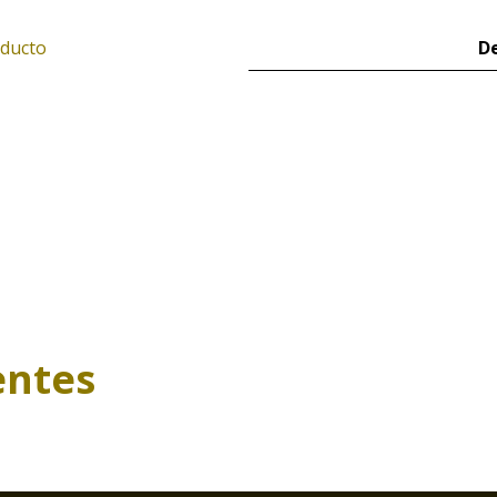
oducto
De
entes