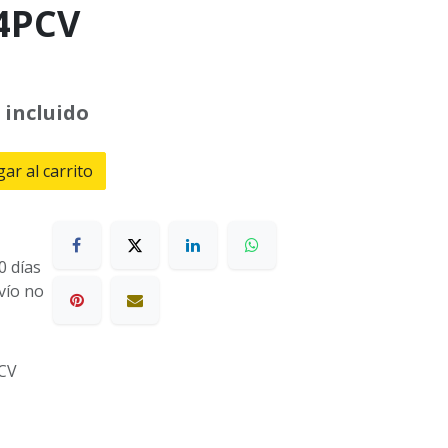
4PCV
 incluido
ar al carrito
0 días
nvío no
CV