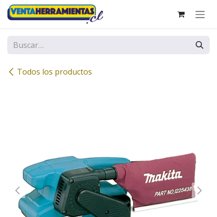
Ir al contenido
Todos los productos