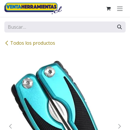
Ir al contenido
Todos los productos