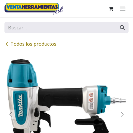
Ir al contenido
Todos los productos