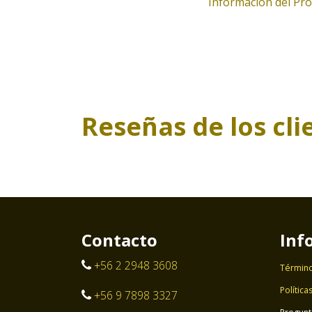
Información del Pr
Reseñas de los cli
Contacto
Inf
+56 2 2948 3608
Término
Política
+56 9 7898 3327