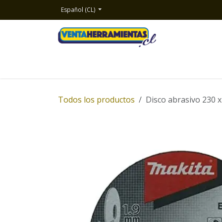
Ir al contenido
Español (CL)
Inicio
Productos
Nosotros
Contacto
Todos los productos
Disco abrasivo 230 x