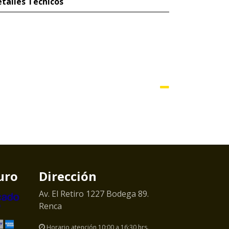
talles Técnicos
uro
Dirección
Av. El Retiro 1227 Bodega 89.
Renca
Horario atención 10:00 a 16:30 hrs.