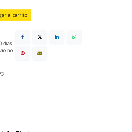
ar al carrito
0 días
nvío no
73