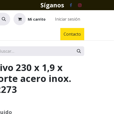
Síganos
Iniciar sesión
Mi carrito
Contacto
ivo 230 x 1,9 x
rte acero inox.
2273
luido