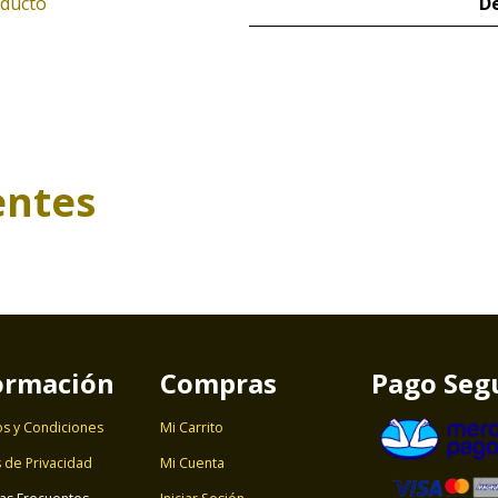
oducto
De
entes
ormación
Compras
Pago Seg
s y Condiciones
Mi Carrito
s de Privacidad
Mi Cuenta