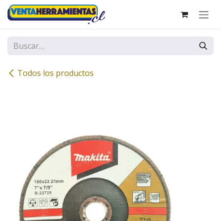
Ir al contenido
Todos los productos