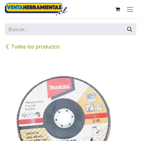
Ir al contenido
Todos los productos