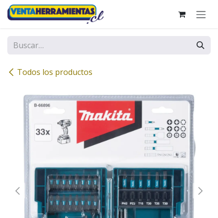
Ir al contenido
Todos los productos