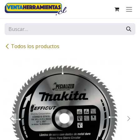
Ir al contenido
Todos los productos