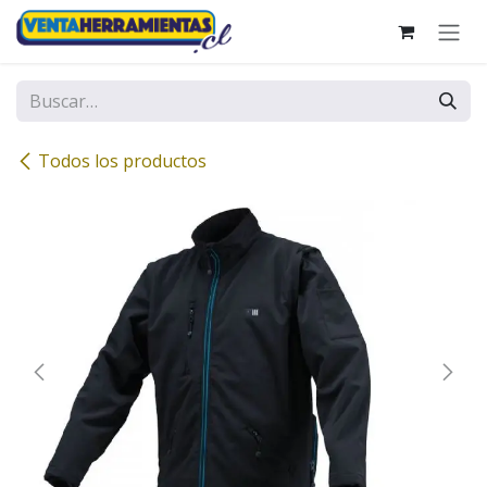
Ir al contenido
Todos los productos