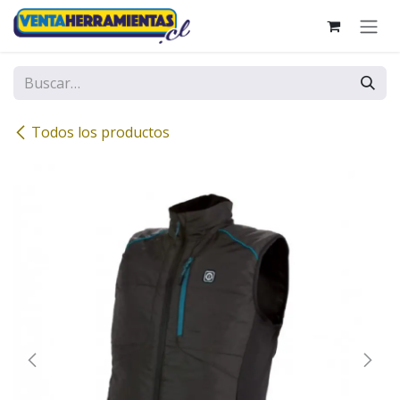
Ir al contenido
Todos los productos