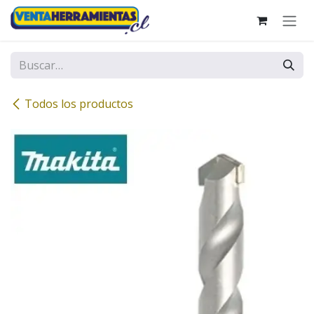
Ir al contenido
Todos los productos