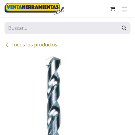
Ir al contenido
Todos los productos