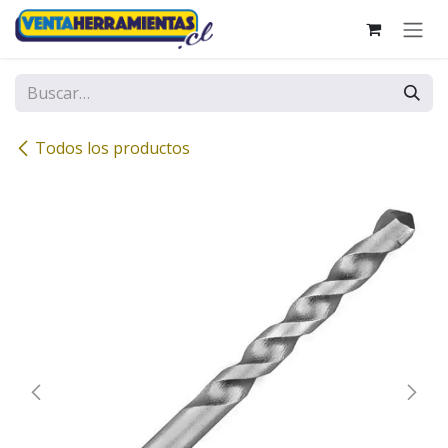
Ir al contenido
Todos los productos