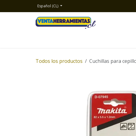
Ir al contenido
Español (CL)
Inicio
Productos
Nosotros
Contacto
Todos los productos
Cuchillas para cepi