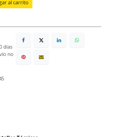
ar al carrito
0 días
nvío no
45