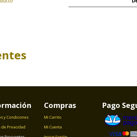
oducto
De
entes
ormación
Compras
Pago Seg
s y Condiciones
Mi Carrito
s de Privacidad
Mi Cuenta
as Frecuentes
Iniciar Sesión