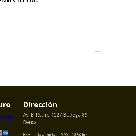
talles Técnicos
uro
Dirección
Av. El Retiro 1227 Bodega 89.
Renca
Horario atención 10:00 a 16:30 hrs.