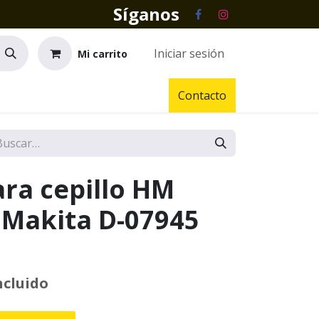
Síganos
Iniciar sesión
Mi carrito
Contacto
ara cepillo HM
Makita D-07945
ncluido