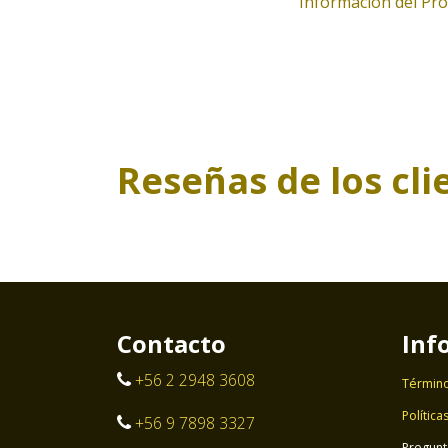
Información del Pr
Reseñas de los cli
Contacto
Inf
+56 2 2948 3608
Término
Política
+56 9 7898 3327
Pregunt