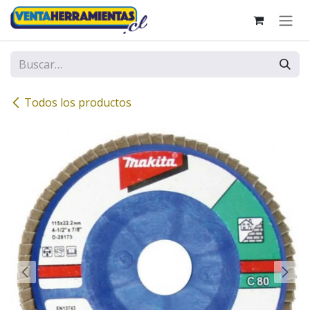
Ir al contenido
Todos los productos