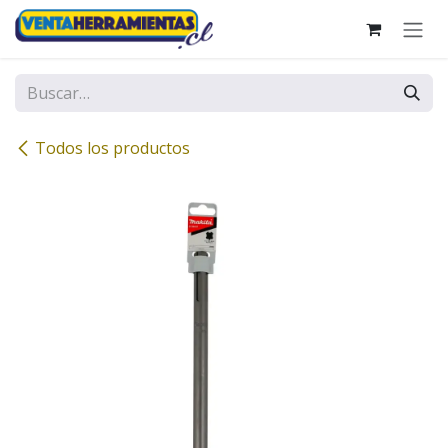
Ir al contenido
Todos los productos