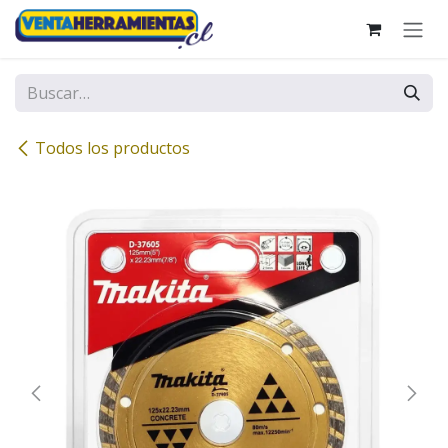
Ir al contenido
Todos los productos