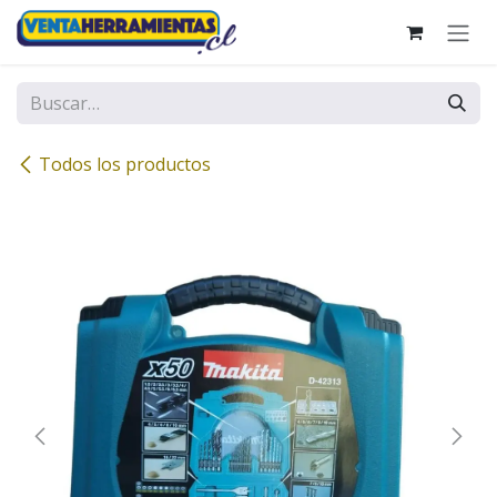
Ir al contenido
Todos los productos