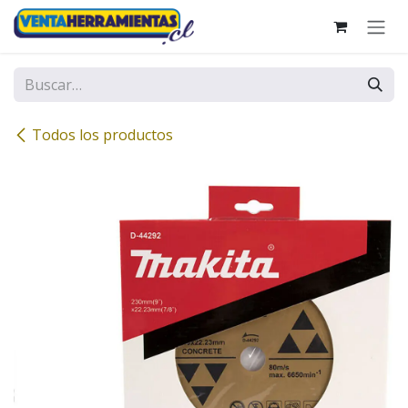
Ir al contenido
Todos los productos