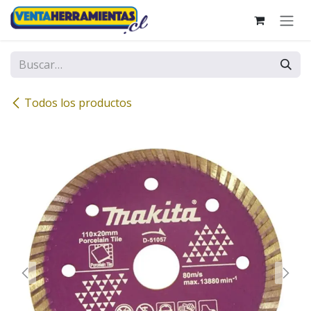
Ir al contenido
Todos los productos