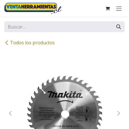
Ir al contenido
Todos los productos