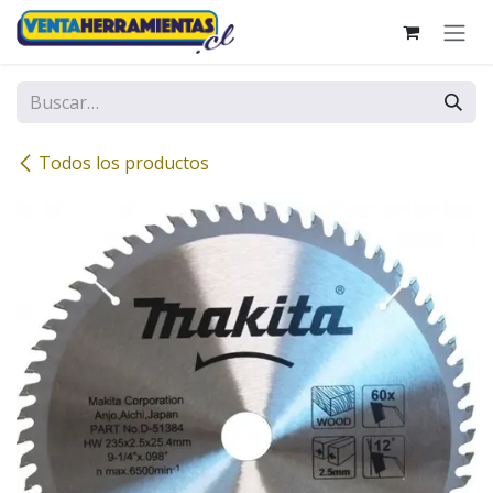
Ir al contenido
Todos los productos